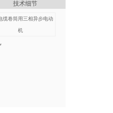
技术细节
电缆卷筒用三相异步电动
机
-80~100
w